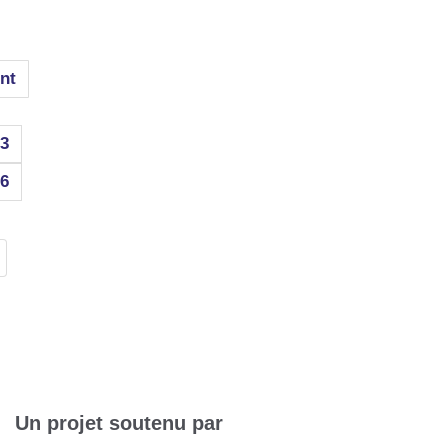
nt
3
6
Un projet soutenu par