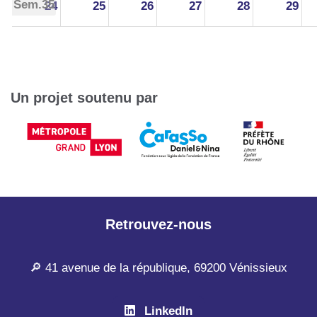
Sem.35
24
25
26
27
28
29
Sem.36
31
1
2
3
4
5
Un projet soutenu par
Retrouvez-nous
🔎 41 avenue de la république, 69200 Vénissieux
LinkedIn