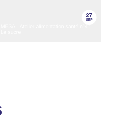
27
SEP
MESA - Atelier alimentation santé n°4 :
Le sucre
s