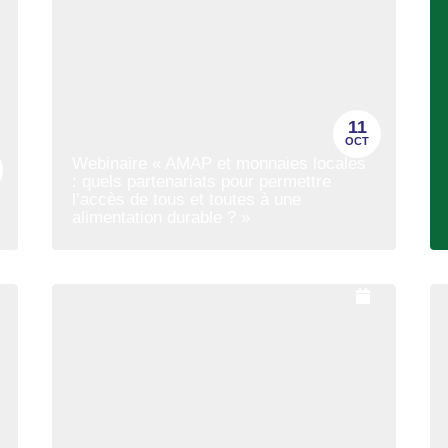
11
OCT
Webinaire « AMAP et monnaies locales
: quels partenariats pour permettre
l’accès de tous et toutes à une
alimentation durable ? »