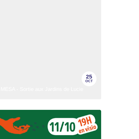
25
OCT
MESA - Sortie aux Jardins de Lucie