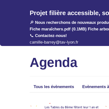
Projet filière accessible, s
🔎 ️️
Nous recherchons de nouveaux producte
Fiche maraîchers.pdf (0.1MB)
Fiche arbo
📞
Contactez-nous!
camille-barrey@tav-lyon.fr
07.43.44.61.61
Agenda
Tous les évènements
Evènements à