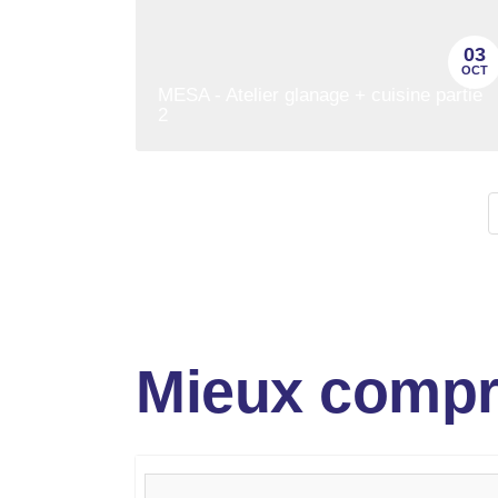
03
OCT
MESA - Atelier glanage + cuisine partie
2
Mieux compr