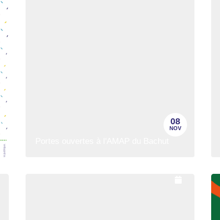
08
NOV
Portes ouvertes à l'AMAP du Bachut