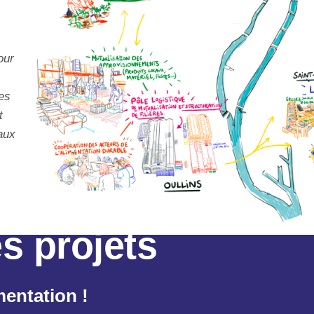
our
es
t
aux
s projets
mentation !