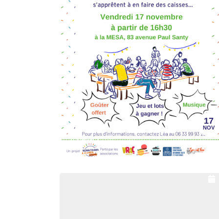
17
NOV
A table !