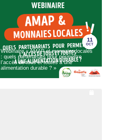
11
OCT
Webinaire « AMAP et monnaies locales
: quels partenariats pour permettre
l’accès de tous et toutes à une
alimentation durable ? »