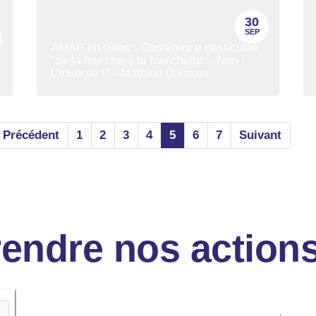
30
SEP
AMAP en fêtes : Conférence gesticulée
"de la fourche à la fourchette... Non !
L'inverse !" - Mathieu Dalmais
Précédent
1
2
3
4
5
6
7
Suivant
endre nos action