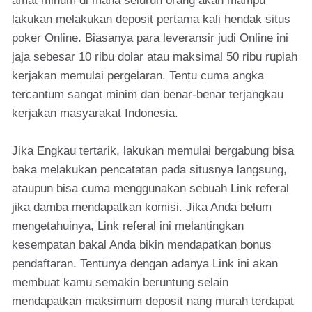
amat minum di mana seluruh orang akan mampu
lakukan melakukan deposit pertama kali hendak situs
poker Online. Biasanya para leveransir judi Online ini
jaja sebesar 10 ribu dolar atau maksimal 50 ribu rupiah
kerjakan memulai pergelaran. Tentu cuma angka
tercantum sangat minim dan benar-benar terjangkau
kerjakan masyarakat Indonesia.
Jika Engkau tertarik, lakukan memulai bergabung bisa
baka melakukan pencatatan pada situsnya langsung,
ataupun bisa cuma menggunakan sebuah Link referal
jika damba mendapatkan komisi. Jika Anda belum
mengetahuinya, Link referal ini melantingkan
kesempatan bakal Anda bikin mendapatkan bonus
pendaftaran. Tentunya dengan adanya Link ini akan
membuat kamu semakin beruntung selain
mendapatkan maksimum deposit nang murah terdapat