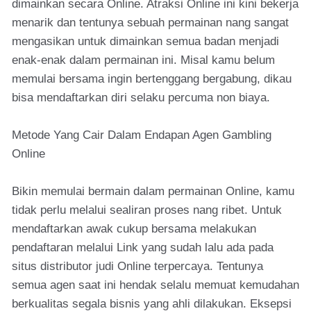
dimainkan secara Online. Atraksi Online ini kini bekerja
menarik dan tentunya sebuah permainan nang sangat
mengasikan untuk dimainkan semua badan menjadi
enak-enak dalam permainan ini. Misal kamu belum
memulai bersama ingin bertenggang bergabung, dikau
bisa mendaftarkan diri selaku percuma non biaya.
Metode Yang Cair Dalam Endapan Agen Gambling
Online
Bikin memulai bermain dalam permainan Online, kamu
tidak perlu melalui sealiran proses nang ribet. Untuk
mendaftarkan awak cukup bersama melakukan
pendaftaran melalui Link yang sudah lalu ada pada
situs distributor judi Online terpercaya. Tentunya
semua agen saat ini hendak selalu memuat kemudahan
berkualitas segala bisnis yang ahli dilakukan. Eksepsi