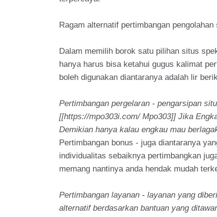
Ragam alternatif pertimbangan pengolahan s
Dalam memilih borok satu pilihan situs spek
hanya harus bisa ketahui gugus kalimat pe
boleh digunakan diantaranya adalah lir berik
Pertimbangan pergelaran - pengarsipan si
[[https://mpo303i.com/ Mpo303]] Jika Engk
Demikian hanya kalau engkau mau berlagak
Pertimbangan bonus - juga diantaranya yan
individualitas sebaiknya pertimbangkan juga
memang nantinya anda hendak mudah terkek
Pertimbangan layanan - layanan yang diber
alternatif berdasarkan bantuan yang ditawar