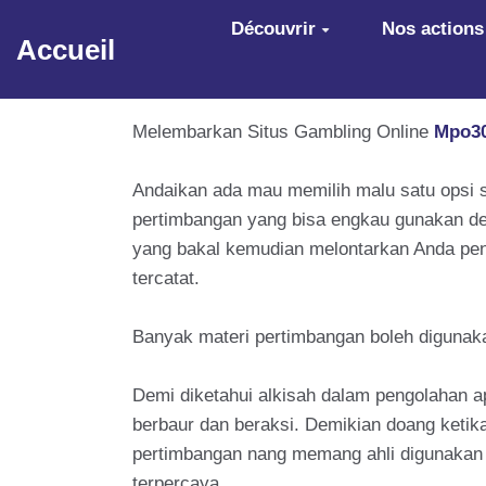
Aller au contenu principal
Découvrir
Nos actions
Accueil
Melembarkan Situs Gambling Online
Mpo3
Andaikan ada mau memilih malu satu opsi s
pertimbangan yang bisa engkau gunakan de
yang bakal kemudian melontarkan Anda peng
tercatat.
Banyak materi pertimbangan boleh digunak
Demi diketahui alkisah dalam pengolahan 
berbaur dan beraksi. Demikian doang keti
pertimbangan nang memang ahli digunakan 
terpercaya.