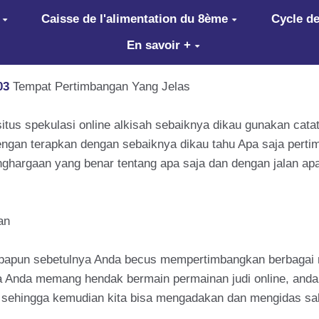
Caisse de l'alimentation du 8ème
Cycle de
En savoir +
03
Tempat Pertimbangan Yang Jelas
itus spekulasi online alkisah sebaiknya dikau gunakan cata
ngan terapkan dengan sebaiknya dikau tahu Apa saja perti
hargaan yang benar tentang apa saja dan dengan jalan apa s
an
apapun sebetulnya Anda becus mempertimbangkan berbagai 
ka Anda memang hendak bermain permainan judi online, anda
sehingga kemudian kita bisa mengadakan dan mengidas salah