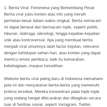
1. Berita Viral: Fenomena yang Berkembang Pesat
Berita viral yaitu konten atau info yang meraih
perhatian besar dalam waktu singkat. Berita semacam
ini dapat berasal dari bermacam topik, seperti politik,
hiburan, olahraga, teknologi, hingga kejadian-kejadian
unik atau kontroversial. Apa yang membuat berita
menjadi viral umumnya ialah factor kejutan, relevansi
dengan kehidupan sehari-hari, atau konten yang dapat
memicu emosi pembaca, baik itu kemarahan,
kebahagiaan, maupun kesedihan.
Website berita viral paling baru di Indonesia memahami
pola ini dan menyatukan berita-berita yang memenuhi
kriteria tersebut. Mereka konsentrasi pada topik-topik
yang sedang hangat dibicarakan dan dibagikan secara
luas di fasilitas sosial, seperti Instagram, Twitter,