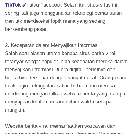
TikTok
, atau Facebook Selain itu, situs-situs ini
sering kali juga menggunakan teknologi pemantauan
tren utk mendeteksi topik mana yang sedang
berkembang pesat.
2. Kecepatan dalam Menyajikan Informasi
Salah satu alasan utama kenapa situs berita viral
teranyar sangat populer ialah kecepatan mereka dalam
menyajikan Informasi Di era digital, peristiwa dan
berita bisa tersebar dengan sangat cepat. Orang-orang
tidak ingin ketinggalan kabar Terbaru dan mereka
cenderung mengandalkan website berita yang mampu
menyajikan konten terbaru dalam waktu secepat
mungkin.
Website berita viral memanfaatkan wartawan dan