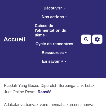
Aller au contenu principal
Découvrir
Nos actions
Caisse de
l'alimentation du
8ème
Accueil
Recherch
Cycle de rencontres
Ressources
En savoir +
Faedah Yang Becus Diperoleh Berbunga Link Letak
Judi Online Resmi
Rans88
Adakalanya banyak yang mengabaikan pentingnya