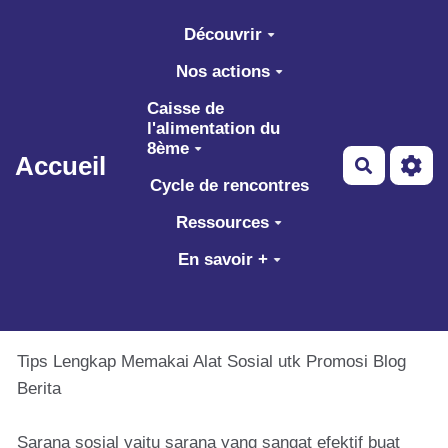
Aller au contenu principal
Découvrir
Nos actions
Caisse de
l'alimentation du
8ème
Accueil
Recherch
Cycle de rencontres
Ressources
En savoir +
Tips Lengkap Memakai Alat Sosial utk Promosi Blog
Berita
Sarana sosial yaitu sarana yang sangat efektif buat