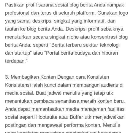
Pastikan profil sarana sosial blog berita Anda nampak
profesional dan terus di seluruh platform. Gunakan logo
yang sama, deskripsi singkat yang informatif, dan
tautan ke blog berita Anda. Deskripsi profil sebaiknya
menuturkan secara singkat niche atau konsentrasi blog
berita Anda, seperti “Berita terbaru sekitar teknologi
dan startup” atau “Portal berita budaya dan hiburan
terdepan.”
3. Membagikan Konten Dengan cara Konsisten
Konsistensi ialah kunci dalam membangun audiens di
media sosial. Buat jadwal menulis yang tetap utk
menentukan pembaca senantiasa meraih konten baru.
Anda dapat memanfaatkan media manajemen fasilitas
sosial seperti Hootsuite atau Buffer utk menjadwalkan
postingan dan mengawasi performa konten. Menulis