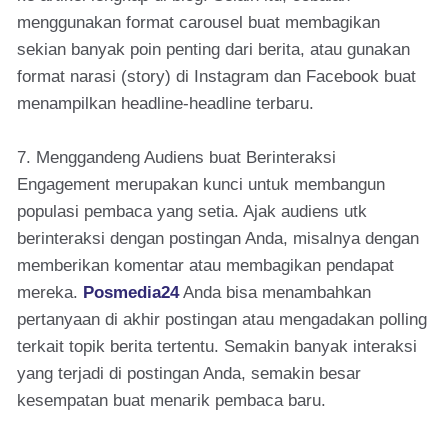
menggunakan format carousel buat membagikan
sekian banyak poin penting dari berita, atau gunakan
format narasi (story) di Instagram dan Facebook buat
menampilkan headline-headline terbaru.
7. Menggandeng Audiens buat Berinteraksi
Engagement merupakan kunci untuk membangun
populasi pembaca yang setia. Ajak audiens utk
berinteraksi dengan postingan Anda, misalnya dengan
memberikan komentar atau membagikan pendapat
mereka.
Posmedia24
Anda bisa menambahkan
pertanyaan di akhir postingan atau mengadakan polling
terkait topik berita tertentu. Semakin banyak interaksi
yang terjadi di postingan Anda, semakin besar
kesempatan buat menarik pembaca baru.