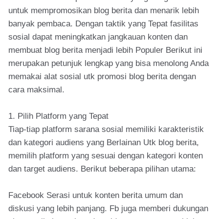
untuk mempromosikan blog berita dan menarik lebih
banyak pembaca. Dengan taktik yang Tepat fasilitas
sosial dapat meningkatkan jangkauan konten dan
membuat blog berita menjadi lebih Populer Berikut ini
merupakan petunjuk lengkap yang bisa menolong Anda
memakai alat sosial utk promosi blog berita dengan
cara maksimal.
1. Pilih Platform yang Tepat
Tiap-tiap platform sarana sosial memiliki karakteristik
dan kategori audiens yang Berlainan Utk blog berita,
memilih platform yang sesuai dengan kategori konten
dan target audiens. Berikut beberapa pilihan utama:
Facebook Serasi untuk konten berita umum dan
diskusi yang lebih panjang. Fb juga memberi dukungan