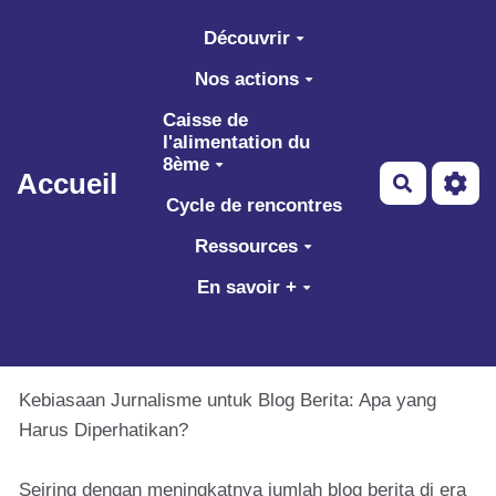
Aller au contenu principal
Découvrir
Nos actions
Caisse de
l'alimentation du
8ème
Accueil
Recherch
Cycle de rencontres
Ressources
En savoir +
Kebiasaan Jurnalisme untuk Blog Berita: Apa yang
Harus Diperhatikan?
Seiring dengan meningkatnya jumlah blog berita di era