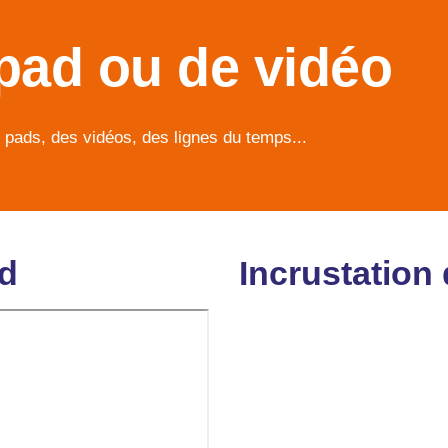
 pad ou de vidéo
s pads, des vidéos, des lignes du temps...
ad
Incrustation