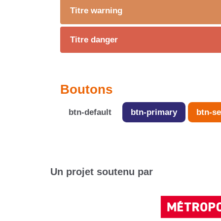
Titre warning
Titre danger
Boutons
btn-default
btn-primary
btn-s
Un projet soutenu par