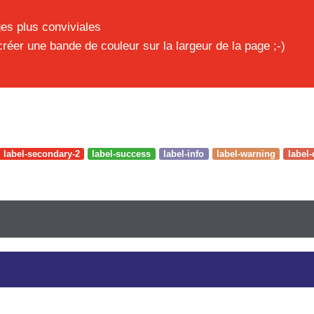
es plus conviviales
réer une bande de couleur sur la largeur de la page ;-)
label-secondary-2
label-success
label-info
label-warning
label