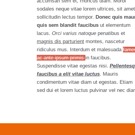
accumsan sem et, rhoncus diam. Morbi
sodales neque vitae lorem ultrices, sit amet
sollicitudin lectus tempor.
Donec quis maur
quis sem blandit faucibus
ut elementum
lacus.
Orci varius natoque
penatibus et
magnis dis parturient
montes, nascetur
ridiculus mus. Interdum et malesuada
fame
ac ante ipsum primis
in faucibus.
Suspendisse vitae egestas nisi.
Pellentes
faucibus a elit vitae luctus
. Mauris
condimentum vitae diam ut egestas. Etiam
sed dui et lorem luctus pulvinar vel nec dia