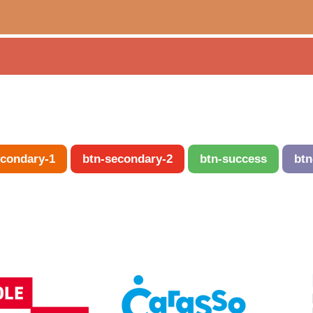
econdary-1
btn-secondary-2
btn-success
btn