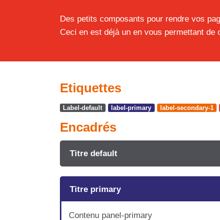
Des petits composants pour rendre vos pag
Ceci en est déjà un en vous permettant de c
Etiquettes
Label-default
label-primary
label-secondary-1
Encadrés
Titre default
Titre primary
Contenu panel-primary