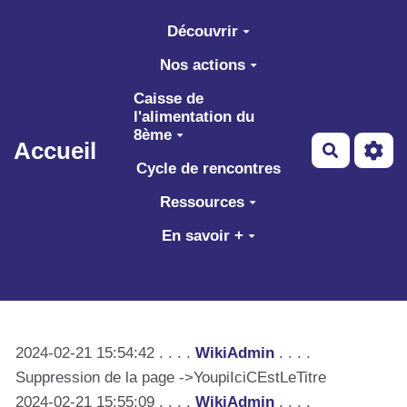
Aller au contenu principal
Découvrir
Nos actions
Caisse de
l'alimentation du
8ème
Accueil
Recherch
Cycle de rencontres
Ressources
En savoir +
2024-02-21 15:54:42 . . . .
WikiAdmin
. . . .
Suppression de la page ->YoupiIciCEstLeTitre
2024-02-21 15:55:09 . . . .
WikiAdmin
. . . .