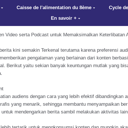
Caisse de l'alimentation du 8ème
Cycle de
En savoir +
 Video serta Podcast untuk Memaksimalkan Keterlibatan Au
erita kini semakin Terkenal terutama karena preferensi au
ini memberikan pengalaman yang berlainan dari konten berb
al. Berikut yaitu sekian banyak keuntungan mutlak yang bi
a.
nt
an audiens dengan cara yang lebih efektif dibandingkan art
grafis yang menarik, sehingga membantu menyampaikan berita
untuk mendengarkan berita sambil melakukan aktivitas lain,
s lebih tertarik untuk mengkonsumsi konten dan mungkin ak