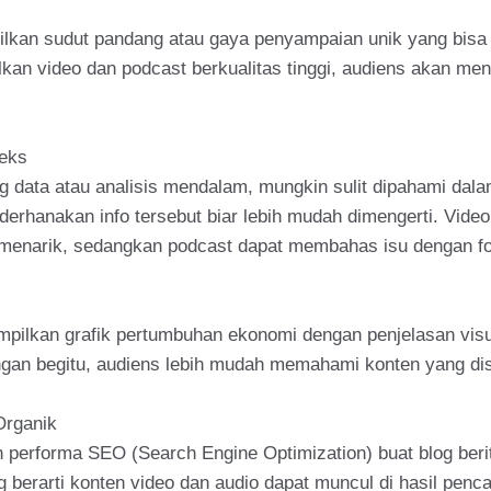
pilkan sudut pandang atau gaya penyampaian unik yang bisa
lkan video dan podcast berkualitas tinggi, audiens akan me
eks
ng data atau analisis mendalam, mungkin sulit dipahami da
derhanakan info tersebut biar lebih mudah dimengerti. Video
menarik, sedangkan podcast dapat membahas isu dengan fo
pilkan grafik pertumbuhan ekonomi dengan penjelasan visua
engan begitu, audiens lebih mudah memahami konten yang di
Organik
performa SEO (Search Engine Optimization) buat blog berit
berarti konten video dan audio dapat muncul di hasil penca