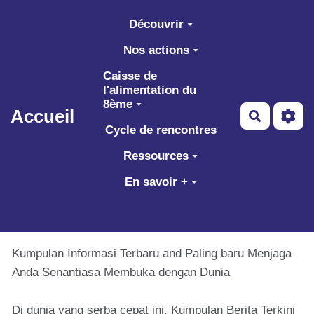
Aller au contenu principal
Découvrir
Nos actions
Caisse de
l'alimentation du
8ème
Accueil
Recherch
Cycle de rencontres
Ressources
En savoir +
Kumpulan Informasi Terbaru and Paling baru Menjaga
Anda Senantiasa Membuka dengan Dunia
Di dunia yang serba cepat ini, Kumpulan Berita Terkini