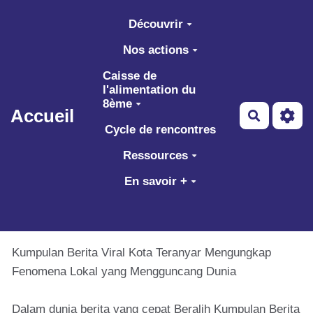
Aller au contenu principal
Découvrir
Nos actions
Caisse de
l'alimentation du
8ème
Accueil
Recherch
Cycle de rencontres
Ressources
En savoir +
Kumpulan Berita Viral Kota Teranyar Mengungkap
Fenomena Lokal yang Mengguncang Dunia
Dalam dunia berita yang cepat Beralih Kumpulan Berita