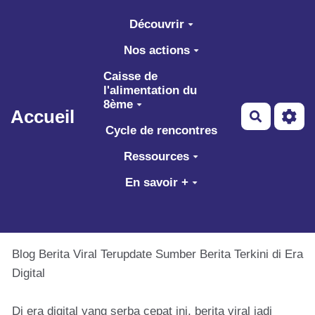
Aller au contenu principal
Découvrir
Nos actions
Caisse de
l'alimentation du
8ème
Accueil
Recherch
Cycle de rencontres
Ressources
En savoir +
Blog Berita Viral Terupdate Sumber Berita Terkini di Era
Digital
Di era digital yang serba cepat ini, berita viral jadi