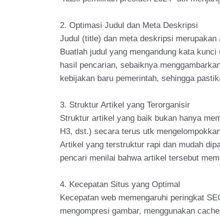
2. Optimasi Judul dan Meta Deskripsi
Judul (title) dan meta deskripsi merupaka
Buatlah judul yang mengandung kata kunci u
hasil pencarian, sebaiknya menggambarkan s
kebijakan baru pemerintah, sehingga pastik
3. Struktur Artikel yang Terorganisir
Struktur artikel yang baik bukan hanya m
H3, dst.) secara terus utk mengelompokkan 
Artikel yang terstruktur rapi dan mudah dip
pencari menilai bahwa artikel tersebut me
4. Kecepatan Situs yang Optimal
Kecepatan web memengaruhi peringkat SEO,
mengompresi gambar, menggunakan cache, 