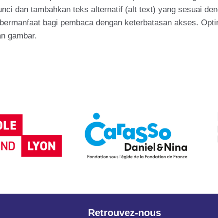
i dan tambahkan teks alternatif (alt text) yang sesuai den
 bermanfaat bagi pembaca dengan keterbatasan akses. Opt
an gambar.
Retrouvez-nous