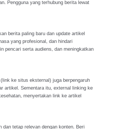
n. Pengguna yang terhubung berita lewat
n berita paling baru dan update artikel
hasa yang profesional, dan hindari
sin pencari serta audiens, dan meningkatkan
 (link ke situs eksternal) juga berpengaruh
rtikel. Sementara itu, external linking ke
esehatan, menyertakan link ke artikel
 dan tetap relevan dengan konten. Beri