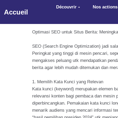
Aller au contenu principal
Découvrir
Nos actions
Accueil
Optimasi SEO untuk Situs Berita: Meningka
SEO (Search Engine Optimization) jadi sala
Peringkat yang tinggi di mesin pencari, se
mengakses peluang utk mendapatkan pendapat
berita agar lebih mudah ditemukan dan mera
1. Memilih Kata Kunci yang Relevan
Kata kunci (keyword) merupakan elemen bas
relevansi konten bagi pembaca dan mesin p
diperbincangkan. Pemakaian kata kunci long-
menarik audiens yang mencari informasi te
“hasil pemilihan presiden 2024” utk menjan