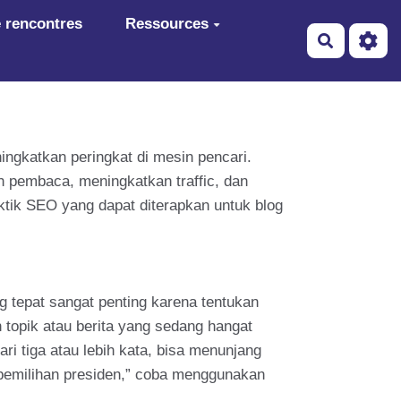
 rencontres
Ressources
Recherch
ningkatkan peringkat di mesin pencari.
eh pembaca, meningkatkan traffic, dan
ktik SEO yang dapat diterapkan untuk blog
 tepat sangat penting karena tentukan
topik atau berita yang sedang hangat
ari tiga atau lebih kata, bisa menunjang
“pemilihan presiden,” coba menggunakan