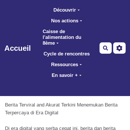
Aller au contenu principal
Découvrir
Nos actions
Caisse de
l'alimentation du
8ème
Accueil
Recherch
Cycle de rencontres
Ressources
En savoir +
Berita Terviral and Akurat Terkini Menemukan Berita
Terpercaya di Era Digital
Di era digital yang serba cepat ini, berita dan berita