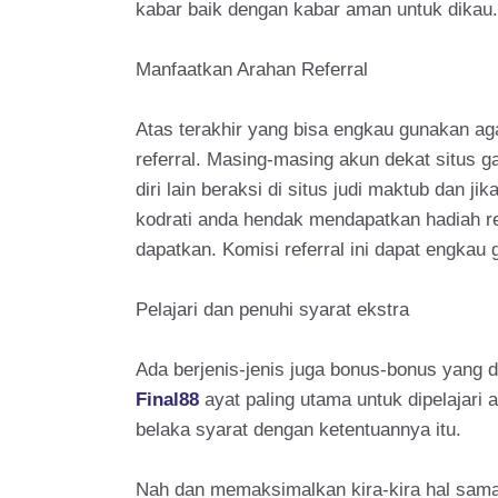
kabar baik dengan kabar aman untuk dikau.
Manfaatkan Arahan Referral
Atas terakhir yang bisa engkau gunakan ag
referral. Masing-masing akun dekat situs g
diri lain beraksi di situs judi maktub dan 
kodrati anda hendak mendapatkan hadiah r
dapatkan. Komisi referral ini dapat engkau
Pelajari dan penuhi syarat ekstra
Ada berjenis-jenis juga bonus-bonus yang di
Final88
ayat paling utama untuk dipelajari a
belaka syarat dengan ketentuannya itu.
Nah dan memaksimalkan kira-kira hal sama d