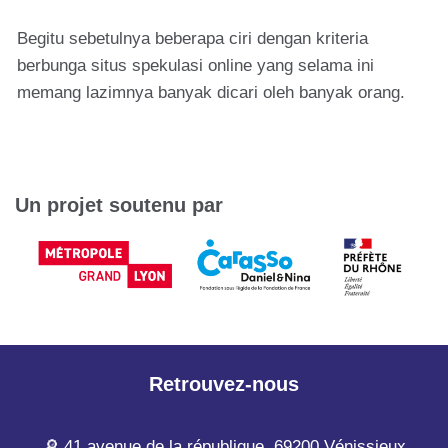
Begitu sebetulnya beberapa ciri dengan kriteria
berbunga situs spekulasi online yang selama ini
memang lazimnya banyak dicari oleh banyak orang.
Un projet soutenu par
Retrouvez-nous
🔎 41 avenue de la république, 69200 Vénissieux