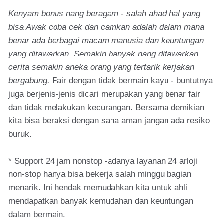
Kenyam bonus nang beragam - salah ahad hal yang
bisa Awak coba cek dan camkan adalah dalam mana
benar ada berbagai macam manusia dan keuntungan
yang ditawarkan. Semakin banyak nang ditawarkan
cerita semakin aneka orang yang tertarik kerjakan
bergabung.
Fair dengan tidak bermain kayu - buntutnya
juga berjenis-jenis dicari merupakan yang benar fair
dan tidak melakukan kecurangan. Bersama demikian
kita bisa beraksi dengan sana aman jangan ada resiko
buruk.
* Support 24 jam nonstop -adanya layanan 24 arloji
non-stop hanya bisa bekerja salah minggu bagian
menarik. Ini hendak memudahkan kita untuk ahli
mendapatkan banyak kemudahan dan keuntungan
dalam bermain.