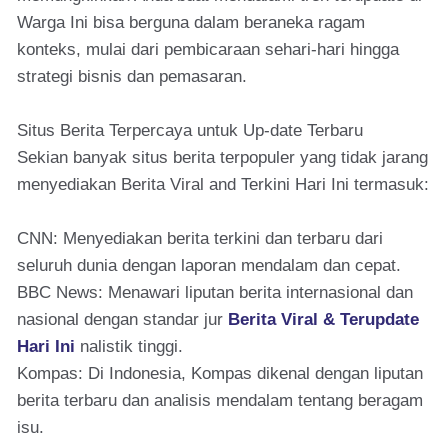
Warga Ini bisa berguna dalam beraneka ragam
konteks, mulai dari pembicaraan sehari-hari hingga
strategi bisnis dan pemasaran.
Situs Berita Terpercaya untuk Up-date Terbaru
Sekian banyak situs berita terpopuler yang tidak jarang
menyediakan Berita Viral and Terkini Hari Ini termasuk:
CNN: Menyediakan berita terkini dan terbaru dari
seluruh dunia dengan laporan mendalam dan cepat.
BBC News: Menawari liputan berita internasional dan
nasional dengan standar jur
Berita Viral & Terupdate
Hari Ini
nalistik tinggi.
Kompas: Di Indonesia, Kompas dikenal dengan liputan
berita terbaru dan analisis mendalam tentang beragam
isu.