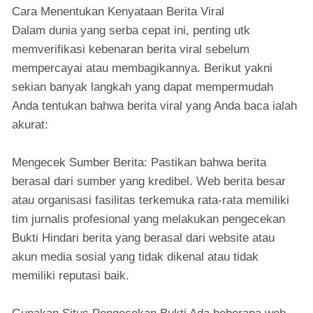
Cara Menentukan Kenyataan Berita Viral
Dalam dunia yang serba cepat ini, penting utk
memverifikasi kebenaran berita viral sebelum
mempercayai atau membagikannya. Berikut yakni
sekian banyak langkah yang dapat mempermudah
Anda tentukan bahwa berita viral yang Anda baca ialah
akurat:
Mengecek Sumber Berita: Pastikan bahwa berita
berasal dari sumber yang kredibel. Web berita besar
atau organisasi fasilitas terkemuka rata-rata memiliki
tim jurnalis profesional yang melakukan pengecekan
Bukti Hindari berita yang berasal dari website atau
akun media sosial yang tidak dikenal atau tidak
memiliki reputasi baik.