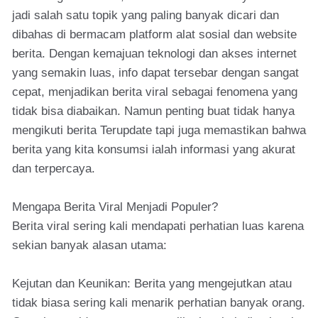
jadi salah satu topik yang paling banyak dicari dan
dibahas di bermacam platform alat sosial dan website
berita. Dengan kemajuan teknologi dan akses internet
yang semakin luas, info dapat tersebar dengan sangat
cepat, menjadikan berita viral sebagai fenomena yang
tidak bisa diabaikan. Namun penting buat tidak hanya
mengikuti berita Terupdate tapi juga memastikan bahwa
berita yang kita konsumsi ialah informasi yang akurat
dan terpercaya.
Mengapa Berita Viral Menjadi Populer?
Berita viral sering kali mendapati perhatian luas karena
sekian banyak alasan utama:
Kejutan dan Keunikan: Berita yang mengejutkan atau
tidak biasa sering kali menarik perhatian banyak orang.