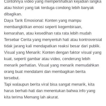
Contohnya video yang memperlihatkan kejadian langka
atau histori yang tak terduga condong lebih banyak
dibagikan.
Daya Tarik Emosional: Konten yang mampu
membangkitkan emosi seperti kegembiraan,
kemarahan, atau kesedihan rata rata lebih mudah
Tersebar Cerita yang menyentuh hati atau kontroversial
tidak jarang kali mendapatkan reaksi besar dari publik.
Visual yang Menarik: Konten dengan faktor visual yang
kuat, seperti gambar atau video, cenderung lebih
menarik perhatian. Visual yang menarik memudahkan
orang buat mendalami dan membagikan berita
tersebut.
Tapi walaupun berita viral bisa sangat menarik, kita
harus berhati-hati dan menentukan bahwa info yang
kita terima Memang lah akurat.