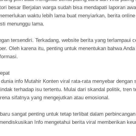
tori besar Berjalan warga sudah bisa mendapati laporan awal 
 memerlukan waktu lebih lama buat menyiarkan, berita onl
sti menunggu lama.
an tersendiri. Terkadang, website berita yang terlampaui c
ber. Oleh karena itu, penting untuk menentukan bahwa Anda
formasi.
epat
 dunia info Mutahir Konten viral rata-rata menyebar dengan 
ndak terhadap isu tertentu. Mulai dari skandal politik, tren 
karena sifatnya yang mengejutkan atau emosional.
baru sangat penting untuk tetap terlibat dalam perbincangan s
 mendiskusikan Info mengetahui berita viral memberikan keu