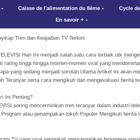
Caisse de l'alimentation du 8ème
Cycle de
En savoir +
nyikap Tren dan Keajaiban TV Terkini
ral TELEVISI Hari Ini menjadi salah satu cara terbaik utk men
ti rating tinggi hingga momen-momen viral yang mendominasi
pa yang sedang menjadi sorotan Utama Artikel ini akan menu
h Teranyar serta cara mengikuti dan mengevaluasi berita te
i Ini Penting?
VISI sering mencerminkan tren teranyar dalam industri telev
t Program atau penampakan tokoh Populer Mengikuti berita 
am TV yang viral seringkali mencerminkan fenomena sosial