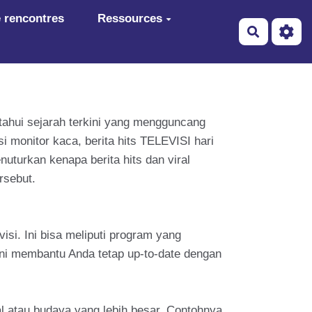
 rencontres
Ressources
Recherch
getahui sejarah terkini yang mengguncang
 monitor kaca, berita hits TELEVISI hari
turkan kenapa berita hits dan viral
rsebut.
isi. Ini bisa meliputi program yang
ini membantu Anda tetap up-to-date dengan
 atau budaya yang lebih besar. Contohnya