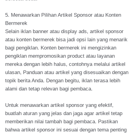
5. Menawarkan Pilihan Artikel Sponsor atau Konten
Bermerek
Selain iklan banner atau display ads, artikel sponsor
atau konten bermerek bisa jadi opsi lain yang menarik
bagi pengiklan. Konten bermerek ini mengizinkan
pengiklan mempromosikan product atau layanan
mereka dengan lebih halus, contohnya melalui artikel
ulasan, Panduan atau artikel yang disesuaikan dengan
topik berita Anda. Dengan begitu, iklan terasa lebih
alami dan tetap relevan bagi pembaca.
Untuk menawarkan artikel sponsor yang efektif,
buatlah aturan yang jelas dan jaga agar artikel tetap
memberikan nilai tambah bagi pembaca. Pastikan
bahwa artikel sponsor ini sesuai dengan tema penting