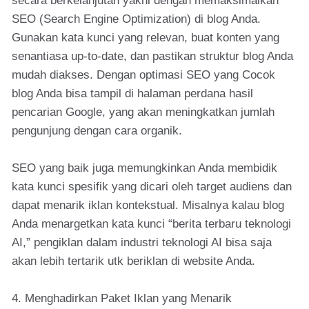
secara berkelanjutan yakni dengan memaksimalkan
SEO (Search Engine Optimization) di blog Anda.
Gunakan kata kunci yang relevan, buat konten yang
senantiasa up-to-date, dan pastikan struktur blog Anda
mudah diakses. Dengan optimasi SEO yang Cocok
blog Anda bisa tampil di halaman perdana hasil
pencarian Google, yang akan meningkatkan jumlah
pengunjung dengan cara organik.
SEO yang baik juga memungkinkan Anda membidik
kata kunci spesifik yang dicari oleh target audiens dan
dapat menarik iklan kontekstual. Misalnya kalau blog
Anda menargetkan kata kunci “berita terbaru teknologi
AI,” pengiklan dalam industri teknologi AI bisa saja
akan lebih tertarik utk beriklan di website Anda.
4. Menghadirkan Paket Iklan yang Menarik