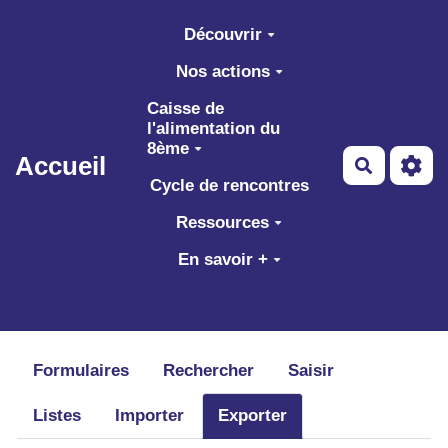
Aller au contenu principal
Découvrir
Nos actions
Caisse de
l'alimentation du
8ème
Accueil
Recherch
Cycle de rencontres
Ressources
En savoir +
Formulaires
Rechercher
Saisir
Listes
Importer
Exporter