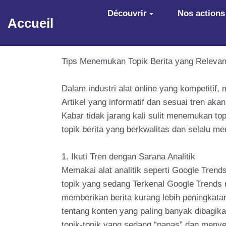
Aller au contenu principal
Découvrir
Nos actions
Accueil
Tips Menemukan Topik Berita yang Relevan
Dalam industri alat online yang kompetitif
Artikel yang informatif dan sesuai tren a
Kabar tidak jarang kali sulit menemukan t
topik berita yang berkwalitas dan selalu m
1. Ikuti Tren dengan Sarana Analitik
Memakai alat analitik seperti Google Trend
topik yang sedang Terkenal Google Trends 
memberikan berita kurang lebih peningkatan
tentang konten yang paling banyak dibagikan
topik-topik yang sedang “panas” dan menye