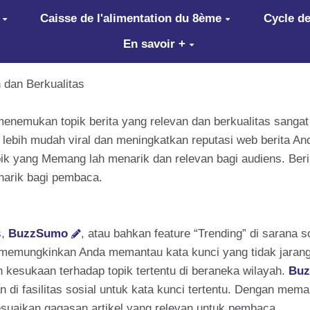
Caisse de l'alimentation du 8ème
Cycle de
En savoir +
 dan Berkualitas
, menemukan topik berita yang relevan dan berkualitas sanga
kan lebih mudah viral dan meningkatkan reputasi web berit
opik yang Memang lah menarik dan relevan bagi audiens. Be
enarik bagi pembaca.
s,
BuzzSumo
, atau bahkan feature “Trending” di saran
memungkinkan Anda memantau kata kunci yang tidak jarang 
 kesukaan terhadap topik tertentu di beraneka wilayah.
Bu
 di fasilitas sosial untuk kata kunci tertentu. Dengan mema
suaikan gagasan artikel yang relevan untuk pembaca.