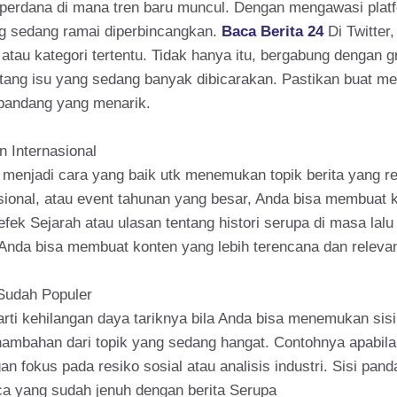
at perdana di mana tren baru muncul. Dengan mengawasi platfo
g sedang ramai diperbincangkan.
Baca Berita 24
Di Twitter
 atau kategori tertentu. Tidak hanya itu, bergabung dengan g
ang isu yang sedang banyak dibicarakan. Pastikan buat mem
pandang yang menarik.
n Internasional
 menjadi cara yang baik utk menemukan topik berita yang r
nasional, atau event tahunan yang besar, Anda bisa membuat
 efek Sejarah atau ulasan tentang histori serupa di masa la
Anda bisa membuat konten yang lebih terencana dan releva
 Sudah Populer
rti kehilangan daya tariknya bila Anda bisa menemukan sisi
enambahan dari topik yang sedang hangat. Contohnya apabila
n fokus pada resiko sosial atau analisis industri. Sisi pan
ca yang sudah jenuh dengan berita Serupa