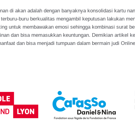
inan di akan adalah dengan banyaknya konsolidasi kartu na
terburu-buru berkualitas mengambil keputusan lakukan meneb
nting untuk membawakan emosi sehingga kombinasi surat ber
inan dan bisa memasukkan keuntungan. Demikian artikel kea
anfaat dan bisa menjadi tumpuan dalam bermain judi Online