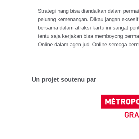
Strategi nang bisa diandalkan dalam perma
peluang kemenangan. Dikau jangan eksesif 
bersama dalam atraksi kartu ini sangat pe
tentu saja kerjakan bisa memboyong perma
Online dalam agen judi Online semoga berm
Un projet soutenu par