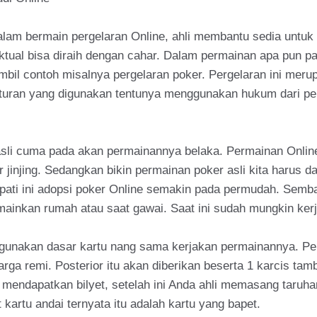
alam bermain pergelaran Online, ahli membantu sedia untuk
tual bisa diraih dengan cahar. Dalam permainan apa pun pa
iambil contoh misalnya pergelaran poker. Pergelaran ini meru
ran yang digunakan tentunya menggunakan hukum dari perm
asli cuma pada akan permainannya belaka. Permainan Onlin
r jinjing. Sedangkan bikin permainan poker asli kita haru
ipati ini adopsi poker Online semakin pada permudah. Semb
mainkan rumah atau saat gawai. Saat ini sudah mungkin kerj
ggunakan dasar kartu nang sama kerjakan permainannya. Pe
rga remi. Posterior itu akan diberikan beserta 1 karcis tam
mendapatkan bilyet, setelah ini Anda ahli memasang taruha
 kartu andai ternyata itu adalah kartu yang bapet.