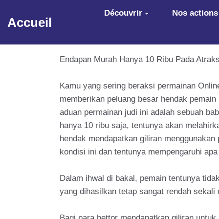
Aller au contenu principal
Découvrir
Nos actions
Accueil
Endapan Murah Hanya 10 Ribu Pada Atraks
Kamu yang sering beraksi permainan Onlin
memberikan peluang besar hendak pemain 
aduan permainan judi ini adalah sebuah ba
hanya 10 ribu saja, tentunya akan melahir
hendak mendapatkan giliran menggunakan p
kondisi ini dan tentunya mempengaruhi apa
Dalam ihwal di bakal, pemain tentunya tid
yang dihasilkan tetap sangat rendah sekali 
Bagi para bettor mendapatkan giliran untu