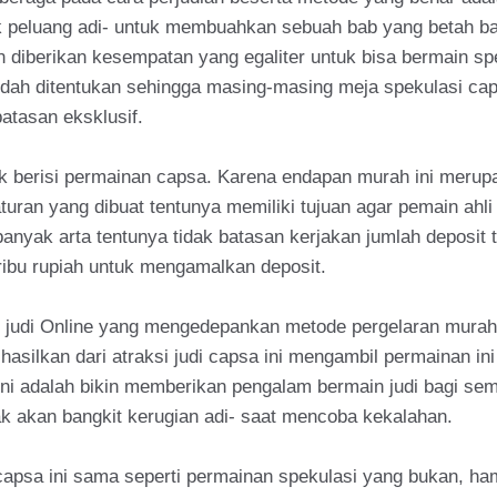
k peluang adi- untuk membuahkan sebuah bab yang betah ba
diberikan kesempatan yang egaliter untuk bisa bermain sp
sudah ditentukan sehingga masing-masing meja spekulasi ca
atasan eksklusif.
ik berisi permainan capsa. Karena endapan murah ini mer
turan yang dibuat tentunya memiliki tujuan agar pemain ah
yak arta tentunya tidak batasan kerjakan jumlah deposit t
ibu rupiah untuk mengamalkan deposit.
n judi Online yang mengedepankan metode pergelaran murah
asilkan dari atraksi judi capsa ini mengambil permainan in
ini adalah bikin memberikan pengalam bermain judi bagi s
k akan bangkit kerugian adi- saat mencoba kekalahan.
apsa ini sama seperti permainan spekulasi yang bukan, ha