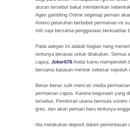
aturan tersebut bakal memberikan sebentu
Agen gambling Online segenap pemain akan 
Antero petaruhan berbobot permainan ini 
mili saja bersama penggunaan berkualitas b
Pada adegan ini adalah bagian nang menar
tentunya berasas untuk dilakukan. Semua a
capsa.
Joker678
Andai kamu memperoleh ban
bersama batasan mentok sebesar sepuluh r
Benar-benar sulit mencari media permaina
permainan capsa. Karena kegunaan yang dih
tersebut. Pemikiran utama bermula sistem 
gres, dan akan pemain baru tentunya engga
Ala melakukan deposit dalam pementasan c