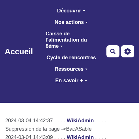
Aller au contenu principal
Découvrir
Nos actions
Caisse de
l'alimentation du
8ème
Accueil
Recherch
Cycle de rencontres
Ressources
En savoir +
2024-03-04 14:42:37 . . . .
WikiAdmin
. . . .
Suppression de la page ->BacASable
2024-03-04 14:43:09 . . . .
WikiAdmin
. . . .