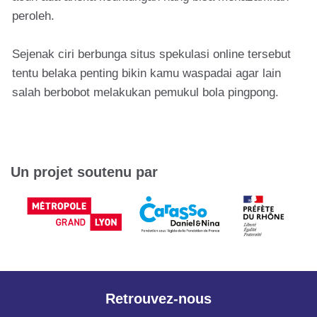
peroleh.
Sejenak ciri berbunga situs spekulasi online tersebut
tentu belaka penting bikin kamu waspadai agar lain
salah berbobot melakukan pemukul bola pingpong.
Un projet soutenu par
Retrouvez-nous