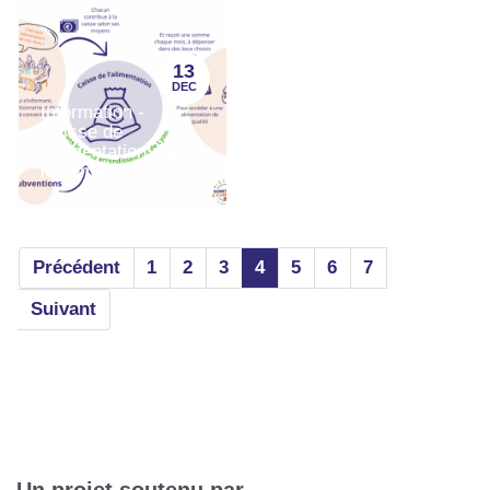
13
DEC
Information -
Caisse de
l'alimentation dans
le 8ème !
Précédent
1
2
3
4
5
6
7
Suivant