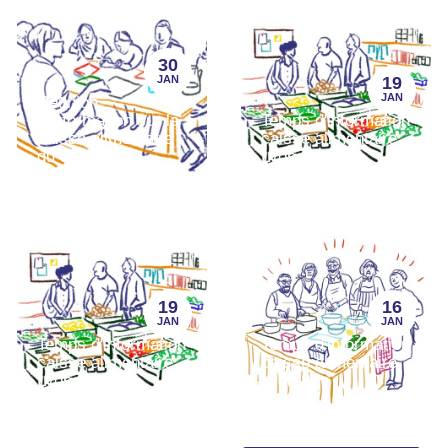
30
JAN
19
JAN
Réunion
d'information sur la
Temps d'information
caisse alimentaire
caisse alimentaire
du 8e
Lyon 8
19
16
JAN
JAN
Temps d'information
Temps d'information
caisse alimentaire
caisse alimentaire
Lyon 8
Lyon 8