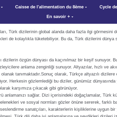
Caisse de l'alimentation du 8ème
Cycle de
En savoir +
arı, Türk dizilerinin global alanda daha fazla ilgi görmesini d
ikleri de kolaylıkla tüketebiliyor. Bu da, Türk dizilerini dünya
lı dizilerin özgün dünyası da kaçınılmaz bir keşif sunuyor. B
leyicilere anlama zenginliği sunuyor. Altyazılar, hızlı ve akı
anak tanımaktadır.Sonuç olarak, Türkçe altyazılı dizilere ol
r. Herkesin gözlemlediği bu diziler, günümüz dünyasında yara
olarak karşımıza çıkacak gibi görünüyor.
rü anlamanızı sağlar. Dizi içerisindeki doğaçlamalar, Türk k
elenekleri ve sosyal normları gözler önüne sererek, farklı b
 seslendirme sanatçıları, karakterlerin kişiliklerine uygun bir
ilmesi, Türk dili daha iyi anlamalarına ve sevdikleri dizileri