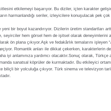
kitlesini etkilemeyi başarıyor. Bu diziler, içten karakter gel
rın harmanlandığı seriler, izleyicilere konuşulacak pek çok 
 yeni bir boyut kazandırıyor. Dizilerin üretim standartları artt
e, seyirciler hem görsel hem de işitsel olarak deneyimlerini ar
olarak ön plana çıkıyor.Aşk ve fedakârlık temalarını işleyen
çiyor. Romantik anları ile dikkat çekerken, karakterlerin deri
a iyi anlamınıza yardımcı olacaktır.Sonuç olarak, Türkçe alt
anda sanatsal köprüler de kurmaktadır. Bu etkileyici ortam s
te biliçli bir yolculuğa çıkıyor. Türk sinema ve televizyon tar
tadır.