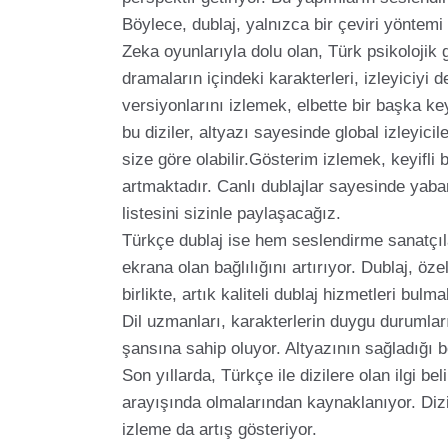
Böylece, dublaj, yalnızca bir çeviri yöntem
Zeka oyunlarıyla dolu olan, Türk psikolojik 
dramaların içindeki karakterleri, izleyiciyi
versiyonlarını izlemek, elbette bir başka keyi
bu diziler, altyazı sayesinde global izleyic
size göre olabilir.Gösterim izlemek, keyifli bi
artmaktadır. Canlı dublajlar sayesinde yaba
listesini sizinle paylaşacağız.
Türkçe dublaj ise hem seslendirme sanatçılar
ekrana olan bağlılığını artırıyor. Dublaj, öze
birlikte, artık kaliteli dublaj hizmetleri bul
Dil uzmanları, karakterlerin duygu durumların
şansına sahip oluyor. Altyazının sağladığı bö
Son yıllarda, Türkçe ile dizilere olan ilgi bel
arayışında olmalarından kaynaklanıyor. Dizi 
izleme da artış gösteriyor.