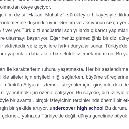
i olmaktan öteye geçiyor.
gerilim dizisi “Hakan: Muhafız”, sürükleyici hikayesiyle dikka
 derinlemesine düşündürüyor. Gerilim ve aksiyonun sıkça yer a
f veriyor.Türk dizi endüstrisi son yıllarda çıkarıcı yapımlarla
ilere ulaşmayı başarıyor. Eğer henüz gitmediğiniz bir dizi dü
r aktivitedir ve izleyicilere farklı dünyalar sunar. Türkiye'de, 
ncı yapımları daha akıcı bir şekilde izlemek mümkün. Bu yazı
ı ile karakterlerin ruhunu yaşatmakta. Her bir seslendirme f
llikle aileler için erişilebilirliği sağlarken, büyüme süreçleri
mak mümkün.Altyazılı izlemek isteyenler için, girişimlerdeki der
ı yansıtmak için özenle çalışıyor. Bu sayede, dizi izleyicileri
yle bir avantaj, birçok izleyicinin tercihlerinde önemli bir et
irgin bir şekilde artıyor.
undercover high school
Bu durum, s
çekmek, yalnızca Türkiye'de değil, dünya genelinde büyük bir i