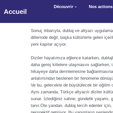
Aller au contenu principal
Découvrir
Nos actions
Accueil
Sonuç itibarıyla, dublaj ve altyazı uygulamal
dillerinde değil, başka kültürlerle gelen içer
yeni kapılar açıyor.
Diziler hayatımıza eğlence katarken, dublaj
daha geniş kitlelere ulaşmasını sağlarken, iz
hikayeye daha derinlemesine bağlanmasına ol
anlatımından beslenen bir fenomene dönüşüyo
Ve bu, gelecekte de büyütülecek bir eğilim 
Aynı zamanda, Türkçe altyazılı diziler kültü
sunar. İzlediğiniz sahne, gündelik yaşamı, g
tanır.Öte yandan, dublaj tercih edenler için,
perspektif getiriyor. Bu yapımların seslendir