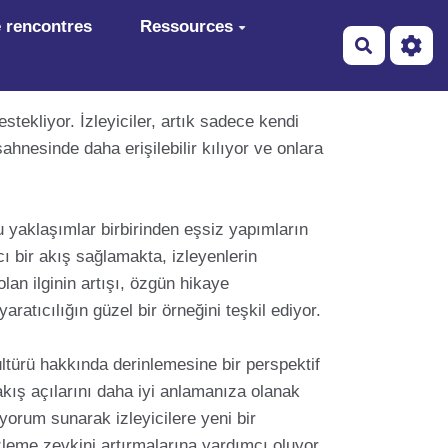
 rencontres
Ressources
Recherch
estekliyor. İzleyiciler, artık sadece kendi
 sahnesinde daha erişilebilir kılıyor ve onlara
u yaklaşımlar birbirinden eşsiz yapımların
cı bir akış sağlamakta, izleyenlerin
an ilginin artışı, özgün hikaye
tıcılığın güzel bir örneğini teşkil ediyor.
ültürü hakkında derinlemesine bir perspektif
akış açılarını daha iyi anlamanıza olanak
 yorum sunarak izleyicilere yeni bir
 izleme zevkini artırmalarına yardımcı oluyor.