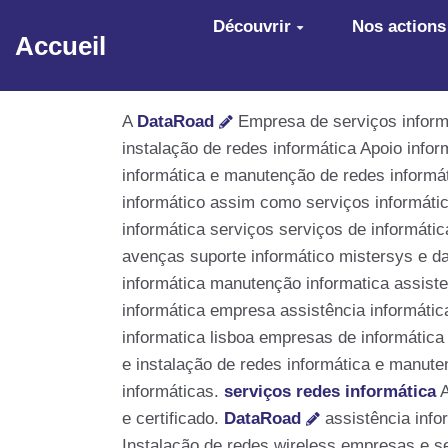
Aller au contenu principal
Découvrir
Nos actions
Accueil
A
DataRoad
Empresa de serviços informát
instalação de redes informática Apoio info
informática e manutenção de redes informát
informático assim como serviços informátic
informática serviços serviços de informáti
avenças suporte informático mistersys e d
informática manutenção informatica assiste
informática empresa assistência informáti
informatica lisboa empresas de informática
e instalação de redes informática e manute
informáticas.
serviços redes informática
A
e certificado.
DataRoad
assistência info
Instalação de redes wireless empresas e se