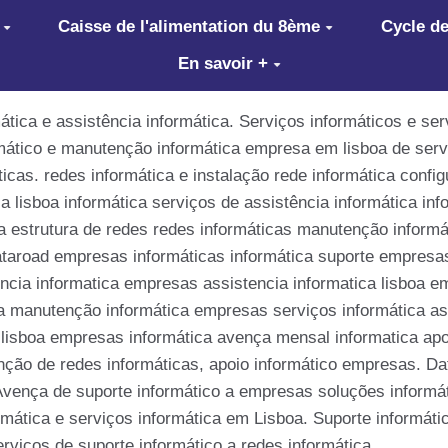
Caisse de l'alimentation du 8ème
Cycle de
En savoir +
ica e assistência informática. Serviços informáticos e ser
rmático e manutenção informática empresa em lisboa de serv
icas. redes informática e instalação rede informática config
a lisboa informática serviços de assistência informática in
ca estrutura de redes redes informáticas manutenção informá
ataroad empresas informáticas informática suporte empresas
ncia informatica empresas assistencia informatica lisboa e
ca manutenção informática empresas serviços informática as
 lisboa empresas informática avença mensal informatica apoi
nção de redes informáticas, apoio informático empresas. Da
vença de suporte informático a empresas soluções informáti
rmática e serviços informática em Lisboa. Suporte informáti
rviços de suporte informático a redes informática.