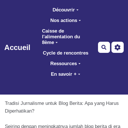
Aller au contenu principal
Découvrir
Nos actions
Caisse de
l'alimentation du
8ème
Accueil
Recherch
Cycle de rencontres
Ressources
En savoir +
Tradisi Jurnalisme untuk Blog Berita: Apa yang Harus
Diperhatikan?
Seiring dengan meningkatnya jumlah blog berita di era