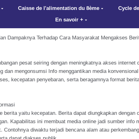
Caisse de l'alimentation du 8ème
Cycle de
En savoir +
 dan Dampaknya Terhadap Cara Masyarakat Mengakses Berit
bangan pesat seiring dengan meningkatnya akses internet dan
 dan mengonsumsi Info menggantikan media konvensional se
ses, kecepatan penyebaran, serta beragamnya format berita
formasi
ne berita yaitu kecepatan. Berita dapat diungkapkan dengan
an. Kapabilitas ini membuat media online jadi sumber info 
. Contohnya diwaktu terjadi bencana alam atau perkembanga
rta dapat diakses publik.