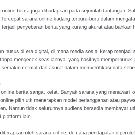
 online berita juga dihadapkan pada sejumlah tantangan. Sa
g Tercepat sarana online kadang terburu-buru dalam mengatak
ng terjadi penyebaran berita yang kurang akurat atau bahkan 
ian husus di era digital, di mana media sosial kerap menjad
npa mengecek keasliannya, yang hasilnya memperburuk pen
t utk semakin cermat dan akurat dalam memverifikasi data se
e
as online berita sangat ketat. Banyak sarana yang menawari k
online pilih utk menerapkan model berlangganan atau paywal
nten. Namun tidak seluruhnya audiens bersedia membayar ut
platform lain.
diterapkan oleh sarana online, di mana pendapatan diperoleh