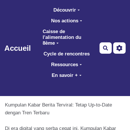
Aller au contenu principal
Découvrir
Nos actions
Caisse de
l'alimentation du
8ème
Accueil
Recherch
Cycle de rencontres
Ressources
En savoir +
Kumpulan Kabar Berita Terviral: Tetap Up-to-Date
dengan Tren Terbaru
Di era digital yang serba cepat ini, Kumpulan Kabar