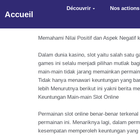
Aller au contenu principal
Découvrir
Nos actions
Accueil
Memahami Nilai Positif dan Aspek Negatif 
Dalam dunia kasino, slot yaitu salah satu
games ini selalu menjadi pilihan mutlak b
main-main tidak jarang memainkan permainan
Tidak hanya menawari keuntungan yang bany
lebih Menurutnya berikut ini yakni berita 
Keuntungan Main-main Slot Online
Permainan slot online benar-benar terkenal
permainan ini. Menariknya lagi, dalam perma
kesempatan memperoleh keuntungan yang sa