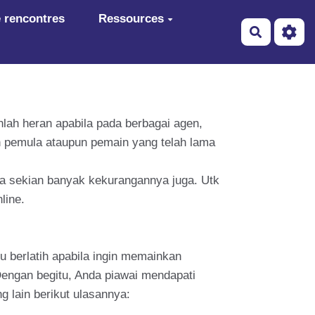
 rencontres
Ressources
Recherch
lah heran apabila pada berbagai agen,
n pemula ataupun pemain yang telah lama
da sekian banyak kekurangannya juga. Utk
line.
u berlatih apabila ingin memainkan
 Dengan begitu, Anda piawai mendapati
 lain berikut ulasannya: