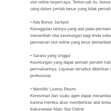
slot online terpercaya. Terkecuali itu, b
uang dalam jumlah besar yang tidak perna
• Ada Bonus Jackpot
Keunggulan lainnya yang ada pada permaina
menambah nilai keuntungan bagi Anda seba
permainan slot online yang terus bertamba
• Sarana yang Unggul
Keuntungan yang dapat pemain peroleh kala 
permainannya. Layanan tersebut diberikan 
profesional.
• Memiliki Lisensi Resmi
Keresmian dari suatu agen dapat menambah 
karena mereka akan memberikan alat terba
Kekurangan Main Slot Online