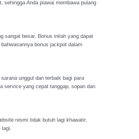
but, sehingga Anda piawai membawa pulang
g sangat besar. Bonus inilah yang dapat
, bahwasannya bonus jackpot dalam
 sarana unggul dan terbaik bagi para
a service yang cepat tanggap, sopan dan
ite resmi tidak butuh lagi khawatir,
lagi.