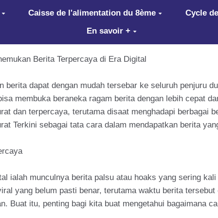
Caisse de l'alimentation du 8ème
Cycle de
En savoir +
nemukan Berita Terpercaya di Era Digital
 dan berita dapat dengan mudah tersebar ke seluruh penjuru 
 bisa membuka beraneka ragam berita dengan lebih cepat d
t dan terpercaya, terutama disaat menghadapi berbagai berit
rat Terkini sebagai tata cara dalam mendapatkan berita ya
ercaya
l ialah munculnya berita palsu atau hoaks yang sering kali s
iral yang belum pasti benar, terutama waktu berita tersebu
an. Buat itu, penting bagi kita buat mengetahui bagaimana c