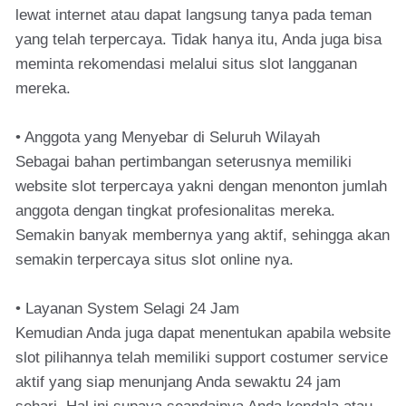
lewat internet atau dapat langsung tanya pada teman
yang telah terpercaya. Tidak hanya itu, Anda juga bisa
meminta rekomendasi melalui situs slot langganan
mereka.
• Anggota yang Menyebar di Seluruh Wilayah
Sebagai bahan pertimbangan seterusnya memiliki
website slot terpercaya yakni dengan menonton jumlah
anggota dengan tingkat profesionalitas mereka.
Semakin banyak membernya yang aktif, sehingga akan
semakin terpercaya situs slot online nya.
• Layanan System Selagi 24 Jam
Kemudian Anda juga dapat menentukan apabila website
slot pilihannya telah memiliki support costumer service
aktif yang siap menunjang Anda sewaktu 24 jam