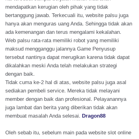
mendapatkan kerugian oleh pihak yang tidak
bertanggung jawab. Terkecuali itu, website palsu juga
hanya akan menguras uang Anda. Sehingga tidak akan
ada kemenangan dan terus mengalami kekalahan.
Web palsu rata-rata memiliki robot yang memiliki
maksud mengganggu jalannya Game Penyusup
tersebut nantinya dapat merugikan karena tidak dapat
dikalahkan meski Anda telah melakukan strategi
dengan baik.
Tidak cuma ke-2 hal di atas, website palsu juga asal
sediakan pembeli service. Mereka tidak melayani
member dengan baik dan profesional. Pelayanannya
juga lambat dan berita yang diberikan tidak akan
membuat masalah Anda selesai.
Dragon88
Oleh sebab itu, sebelum main pada website slot online