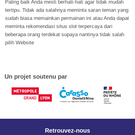
Paling baik Anda mesti berhati-hati agar tidak mudah
tertipu. Tidak ada salahnya meminta saran teman yang
sudah biasa memainkan permainan ini atau Anda dapat
meminta rekomendasi situs slot terpercaya dari
beberapa orang terdekat supaya nantinya tidak salah
pilih Website
Un projet soutenu par
Retrouvez-nous