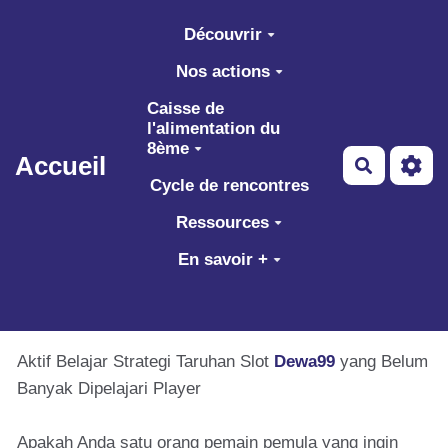
Aller au contenu principal
Découvrir
Nos actions
Caisse de
l'alimentation du
8ème
Accueil
Recherch
Cycle de rencontres
Ressources
En savoir +
Aktif Belajar Strategi Taruhan Slot
Dewa99
yang Belum
Banyak Dipelajari Player
Apakah Anda satu orang pemain pemula yang ingin