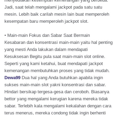
menyediakan kesemptan kemenangan yang berbeda.
Jadi, saat telah mengalami jackpot pada satu satu
mesin. Lebih baik carilah mesin lain buat memperoleh
kesempatan baru memperoleh jackpot slot.
• Main-main Fokus dan Sabar Saat Bermain
Kesabaran dan konsentrasi main-main yaitu hal penting
yang mesti Anda lakukan dalam mendapati
Kesuksesan Begitu pula saat main-main slot online.
Seperti yang kami ketahui, buat mendapati jackpot
kemenangan membutuhkan proses yang tidak mudah.
Dewa99
Dua hal yang Anda butuhkan apabila ingin
sukses main-main slot yakni konsentrasi dan sabar.
Hindari bersikap tergesa-gesa dan ceroboh. Biasanya
bettor yang mengalami kerugian karena mereka tidak
sabar. Terlebih kala mengalami kekalahan dengan cara
terus menerus, mereka condong tidak ingin berhenti