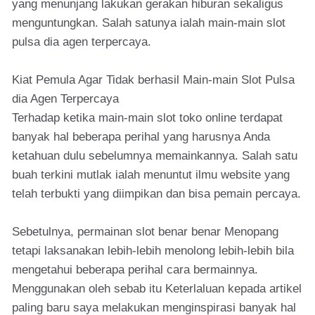
yang menunjang lakukan gerakan hiburan sekaligus
menguntungkan. Salah satunya ialah main-main slot
pulsa dia agen terpercaya.
Kiat Pemula Agar Tidak berhasil Main-main Slot Pulsa
dia Agen Terpercaya
Terhadap ketika main-main slot toko online terdapat
banyak hal beberapa perihal yang harusnya Anda
ketahuan dulu sebelumnya memainkannya. Salah satu
buah terkini mutlak ialah menuntut ilmu website yang
telah terbukti yang diimpikan dan bisa pemain percaya.
Sebetulnya, permainan slot benar benar Menopang
tetapi laksanakan lebih-lebih menolong lebih-lebih bila
mengetahui beberapa perihal cara bermainnya.
Menggunakan oleh sebab itu Keterlaluan kepada artikel
paling baru saya melakukan menginspirasi banyak hal