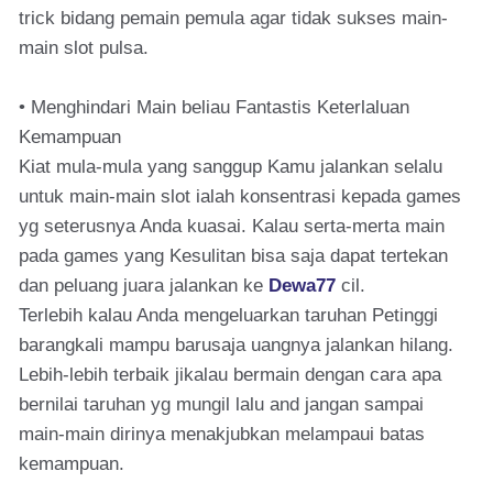
trick bidang pemain pemula agar tidak sukses main-
main slot pulsa.
• Menghindari Main beliau Fantastis Keterlaluan
Kemampuan
Kiat mula-mula yang sanggup Kamu jalankan selalu
untuk main-main slot ialah konsentrasi kepada games
yg seterusnya Anda kuasai. Kalau serta-merta main
pada games yang Kesulitan bisa saja dapat tertekan
dan peluang juara jalankan ke
Dewa77
cil.
Terlebih kalau Anda mengeluarkan taruhan Petinggi
barangkali mampu barusaja uangnya jalankan hilang.
Lebih-lebih terbaik jikalau bermain dengan cara apa
bernilai taruhan yg mungil lalu and jangan sampai
main-main dirinya menakjubkan melampaui batas
kemampuan.