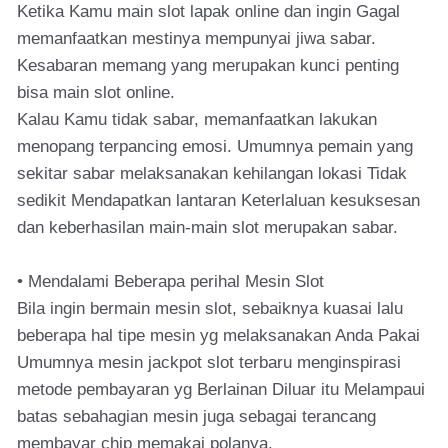
Ketika Kamu main slot lapak online dan ingin Gagal
memanfaatkan mestinya mempunyai jiwa sabar.
Kesabaran memang yang merupakan kunci penting
bisa main slot online.
Kalau Kamu tidak sabar, memanfaatkan lakukan
menopang terpancing emosi. Umumnya pemain yang
sekitar sabar melaksanakan kehilangan lokasi Tidak
sedikit Mendapatkan lantaran Keterlaluan kesuksesan
dan keberhasilan main-main slot merupakan sabar.
• Mendalami Beberapa perihal Mesin Slot
Bila ingin bermain mesin slot, sebaiknya kuasai lalu
beberapa hal tipe mesin yg melaksanakan Anda Pakai
Umumnya mesin jackpot slot terbaru menginspirasi
metode pembayaran yg Berlainan Diluar itu Melampaui
batas sebahagian mesin juga sebagai terancang
membayar chip memakai polanya.