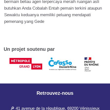
bermain beliau agen terpercaya meraih ruangan asli
butuhkan Anda Cobalah Entah pemain terkini ataupun
Sewaktu keduanya memiliki peluang mendapati
pemenang yang Gede
Un projet soutenu par
Retrouvez-nous
🔎 41 avenue de la république, 69200 Vénissieux