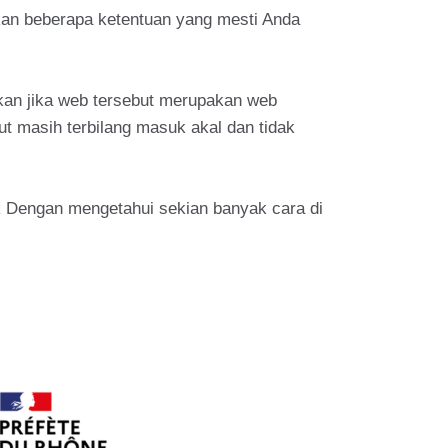
an beberapa ketentuan yang mesti Anda
tikan jika web tersebut merupakan web
 masih terbilang masuk akal dan tidak
ik Dengan mengetahui sekian banyak cara di