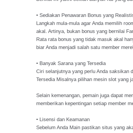
• Sediakan Penawaran Bonus yang Realisti
Langkah mula-mula agar Anda memilih room
akal. Artinya, bukan bonus yang bernilai Fa
Rata rata bonus yang tidak masuk akal hany
biar Anda menjadi salah satu member mere
• Banyak Sarana yang Tersedia
Ciri selanjutnya yang perlu Anda saksikan 
Tersedia Misalnya pilihan mesin slot yan
Selain kemenangan, pemain juga dapat mempe
memberikan kepentingan setiap member m
• Lisensi dan Keamanan
Sebelum Anda Main pastikan situs yang aka