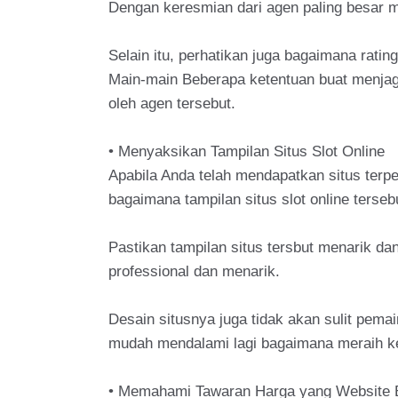
Dengan keresmian dari agen paling besar
Selain itu, perhatikan juga bagaimana ratin
Main-main Beberapa ketentuan buat menjag
oleh agen tersebut.
• Menyaksikan Tampilan Situs Slot Online
Apabila Anda telah mendapatkan situs terpe
bagaimana tampilan situs slot online terseb
Pastikan tampilan situs tersbut menarik da
professional dan menarik.
Desain situsnya juga tidak akan sulit pema
mudah mendalami lagi bagaimana meraih ke
• Memahami Tawaran Harga yang Website 