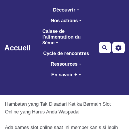
Aller au contenu principal
Découvrir
Nos actions
Caisse de
l'alimentation du
8ème
Accueil
Recherch
Cycle de rencontres
Ressources
En savoir +
Hambatan yang Tak Disadari Ketika Bermain Slot
Online yang Harus Anda Waspadai
Ada games slot online saat ini memberikan sisi lebih