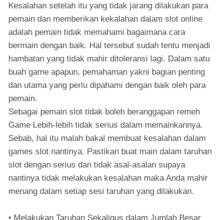
Kesalahan setelah itu yang tidak jarang dilakukan para
pemain dan memberikan kekalahan dalam slot online
adalah pemain tidak memahami bagaimana cara
bermain dengan baik. Hal tersebut sudah tentu menjadi
hambatan yang tidak mahir ditoleransi lagi. Dalam satu
buah game apapun, pemahaman yakni bagian penting
dan utama yang perlu dipahami dengan baik oleh para
pemain.
Sebagai pemain slot tidak boleh beranggapan remeh
Game Lebih-lebih tidak serius dalam memainkannya.
Sebab, hal itu malah bakal membuat kesalahan dalam
games slot nantinya. Pastikan buat main dalam taruhan
slot dengan serius dan tidak asal-asalan supaya
nantinya tidak melakukan kesalahan maka Anda mahir
menang dalam setiap sesi taruhan yang dilakukan.
• Melakukan Taruhan Sekaligus dalam Jumlah Besar