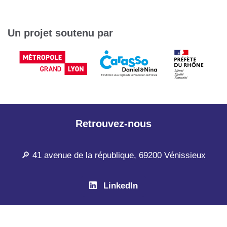
Un projet soutenu par
Retrouvez-nous
🔎 41 avenue de la république, 69200 Vénissieux
LinkedIn