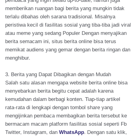
pembaca yang ingin selalu up-to-date, namun juga
memberikan ruangan bagi berita yang mungkin tidak
terlalu dibahas oleh sarana tradisional. Misalnya
peristiwa kecil di fasilitas sosial yang tiba-tiba jadi viral
atau meme yang sedang Populer Dengan menyajikan
berita semacam ini, situs berita online bisa terus
memikat audiens yang gemar dengan berita ringan dan
menghibur.
3. Berita yang Dapat Dibagikan dengan Mudah
Salah satu alasan mengapa website berita online bisa
menyebarkan berita begitu cepat adalah karena
kemudahan dalam berbagi konten. Tiap-tiap artikel
rata-rata di lengkapi dengan tombol share yang
mengijinkan pembaca membagikan berita tersebut ke
bermacam macam platform fasilitas sosial seperti Fb
Twitter, Instagram, dan
WhatsApp
. Dengan satu klik,